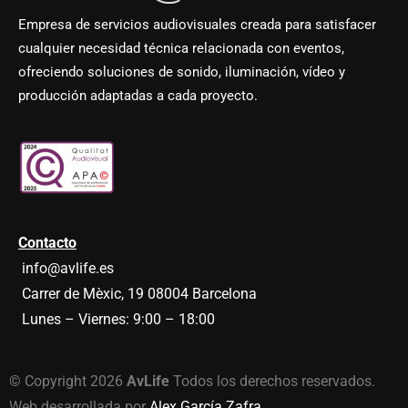
o
f
l
o
Empresa de servicios audiovisuales creada para satisfacer
e
r
cualquier necesidad técnica relacionada con eventos,
g
m
a
a
ofreciendo soluciones de sonido, iluminación, vídeo y
l
c
producción adaptadas a cada proyecto.
y
i
p
ó
o
n
l
y
í
o
t
f
i
e
c
r
a
t
d
a
Contacto
e
s
info@avlife.es
p
d
r
e
Carrer de Mèxic, 19 08004 Barcelona
i
A
v
v
Lunes – Viernes: 9:00 – 18:00
a
l
c
i
i
f
d
e
© Copyright 2026
AvLife
Todos los derechos reservados.
a
.
Web desarrollada por
Alex García Zafra
.
d