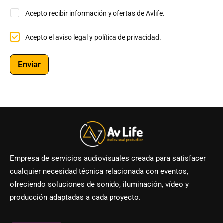
o
o
*
A
Acepto recibir información y ofertas de Avlife.
f
c
e
e
r
A
Acepto el aviso legal y política de privacidad.
p
t
c
t
a
e
o
s
p
r
Enviar
p
t
e
r
o
c
i
e
i
v
l
b
a
a
i
c
v
r
i
i
i
d
s
n
a
o
f
d
l
o
.
e
r
i
Empresa de servicios audiovisuales creada para satisfacer
g
m
n
cualquier necesidad técnica relacionada con eventos,
a
a
f
l
c
o
ofreciendo soluciones de sonido, iluminación, vídeo y
y
i
r
producción adaptadas a cada proyecto.
p
ó
m
o
n
a
l
y
c
í