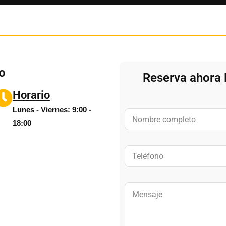
to
Reserva ahora
Horario
Lunes - Viernes: 9:00 -
N
o
18:00
m
b
r
T
e
e
*
l
é
f
M
o
e
n
n
o
s
a