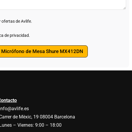
c
i
t
c
o
o
n
*
e
 ofertas de Avlife.
c
e
s
ica de privacidad.
i
t
a
de Micrófono de Mesa Shure MX412DN
s
?
Contacto
info@avlife.es
Carrer de Mèxic, 19 08004 Barcelona
Lunes – Viernes: 9:00 – 18:00