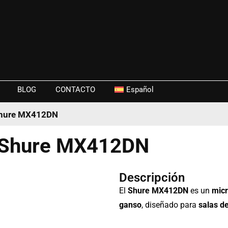
BLOG
CONTACTO
Español
Shure MX412DN
 Shure MX412DN
Descripción
El
Shure MX412DN
es un
micr
ganso
, diseñado para
salas d