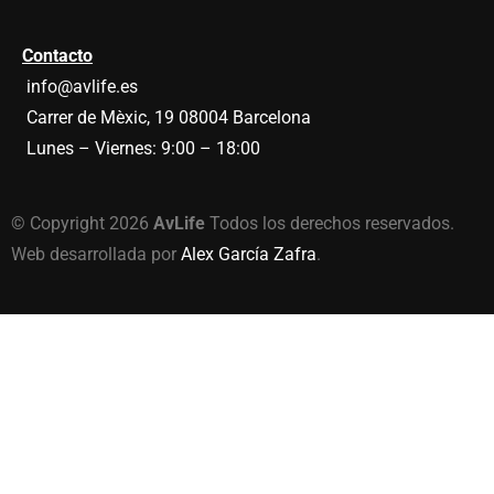
a
t
d
a
e
s
Contacto
p
d
r
e
info@avlife.es
i
A
v
Carrer de Mèxic, 19 08004 Barcelona
v
a
l
Lunes – Viernes: 9:00 – 18:00
c
i
i
f
d
e
a
.
© Copyright 2026
AvLife
Todos los derechos reservados.
d
.
Web desarrollada por
Alex García Zafra
.
*