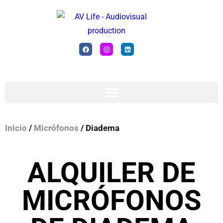
Inicio
/
Micrófonos
/ Diadema
ALQUILER DE
MICRÓFONOS