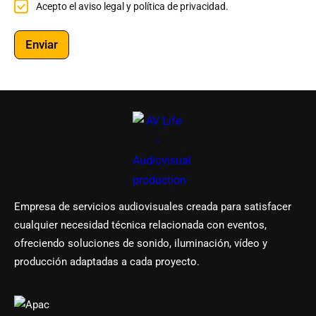
A
Acepto el aviso legal y política de privacidad.
p
o
c
t
e
e
o
l
p
r
Enviar
e
t
e
c
o
c
t
e
i
r
l
b
ó
a
i
n
v
r
i
i
i
c
s
n
o
o
f
l
o
e
r
g
m
a
a
Empresa de servicios audiovisuales creada para satisfacer
l
c
y
i
cualquier necesidad técnica relacionada con eventos,
p
ó
ofreciendo soluciones de sonido, iluminación, vídeo y
o
n
l
y
producción adaptadas a cada proyecto.
í
o
t
f
i
e
c
r